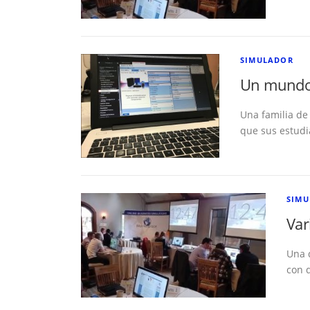
SIMULADOR
Un mundo 
Una familia de
que sus estud
SIM
Var
Una 
con 