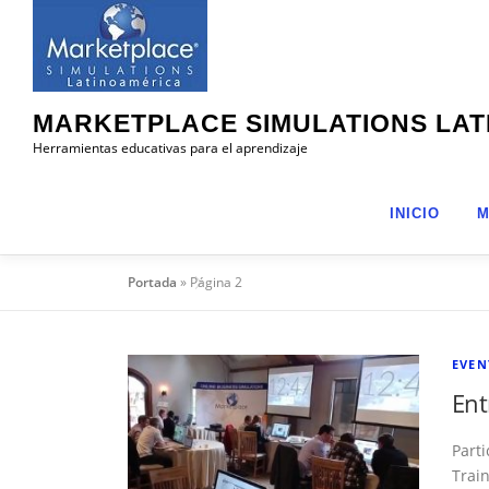
Saltar
al
contenido
MARKETPLACE SIMULATIONS LA
Herramientas educativas para el aprendizaje
INICIO
M
Portada
»
Página 2
EVEN
Ent
Part
Trai