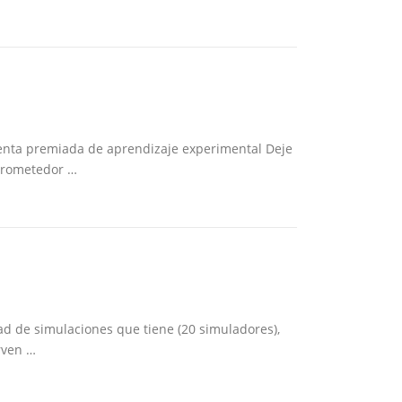
ienta premiada de aprendizaje experimental Deje
prometedor …
ad de simulaciones que tiene (20 simuladores),
rven …