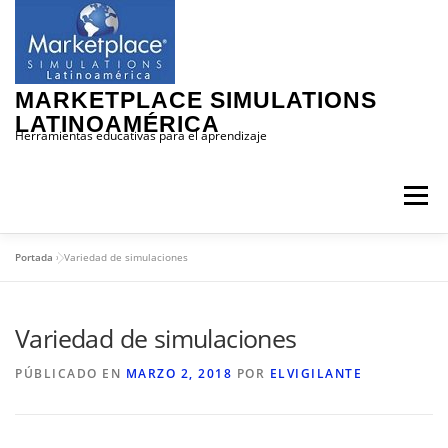
Saltar
al
contenido
MARKETPLACE SIMULATIONS
LATINOAMÉRICA
Herramientas educativas para el aprendizaje
Menú
Portada
»
Variedad de simulaciones
INICIO
MARKETPLACE
CONTENIDO
Variedad de simulaciones
SIMULADORES
DEMOS
CLIENTES
PÚBLICADO EN
MARZO 2, 2018
POR
ELVIGILANTE
NOSOTROS
CONTACTO
NOTAS