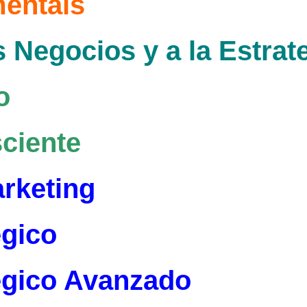
entals
s Negocios y a la Estrat
o
ciente
arketing
égico
égico Avanzado