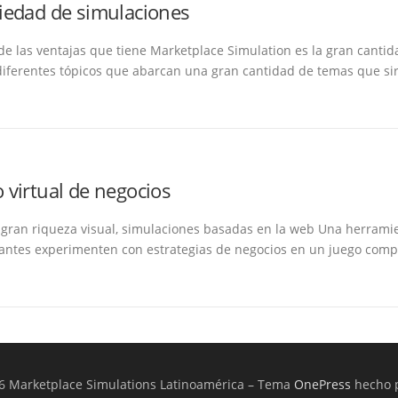
iedad de simulaciones
de las ventajas que tiene Marketplace Simulation es la gran cantid
diferentes tópicos que abarcan una gran cantidad de temas que si
virtual de negocios
 gran riqueza visual, simulaciones basadas en la web Una herram
iantes experimenten con estrategias de negocios en un juego com
6 Marketplace Simulations Latinoamérica
–
Tema
OnePress
hecho 