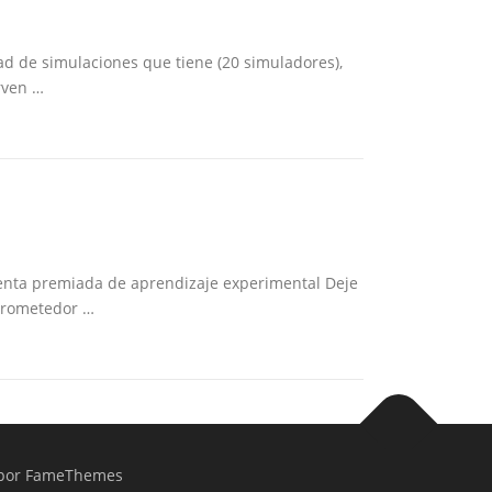
ad de simulaciones que tiene (20 simuladores),
rven …
ienta premiada de aprendizaje experimental Deje
prometedor …
por FameThemes