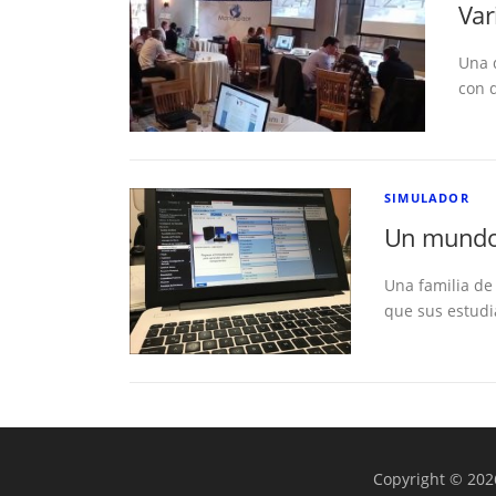
Var
Una 
con 
SIMULADOR
Un mundo 
Una familia de
que sus estud
Copyright © 202