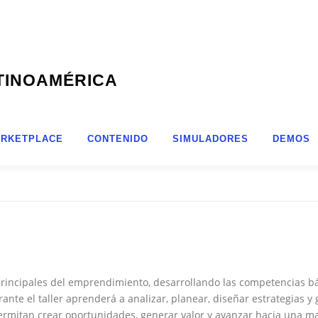
TINOAMÉRICA
RKETPLACE
CONTENIDO
SIMULADORES
DEMOS
principales del emprendimiento, desarrollando las competencias b
ante el taller aprenderá a analizar, planear, diseñar estrategias 
ermitan crear oportunidades, generar valor y avanzar hacia una m