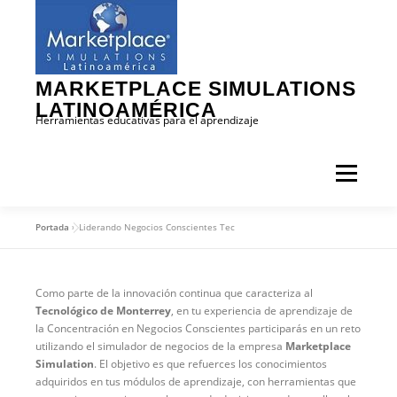
Saltar
al
contenido
MARKETPLACE SIMULATIONS
LATINOAMÉRICA
Herramientas educativas para el aprendizaje
Menú
Portada
»
Liderando Negocios Conscientes Tec
INICIO
MARKETPLACE
CONTENIDO
Como parte de la innovación continua que caracteriza al
SIMULADORES
DEMOS
CLIENTES
Tecnológico de Monterrey
, en tu experiencia de aprendizaje de
la Concentración en Negocios Conscientes participarás en un reto
utilizando el simulador de negocios de la empresa
Marketplace
Simulation
. El objetivo es que refuerces los conocimientos
NOSOTROS
CONTACTO
NOTAS
adquiridos en tus módulos de aprendizaje, con herramientas que