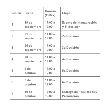
Horario
Sesión
Fecha
Etapa
(CdMx)
19 de
17:00 a
Evento de Inauguración
1
septiembre
19:00
y 1ª decisión
21 de
11:00 a
2
2a Decisión
septiembre
13:00
26 de
17:00 a
3
3a Decisión
septiembre
19:00
28 de
11:00 a
4
4a Decisión
septiembre
13:00
3 de
17:00 a
5
5a Decisión
octubre
19:00
5 de
11:00 a
6
6a Decisión
octubre
13:00
10 de
17:00 a
Entrega de Resultados y
7
octubre
19:00
Premiación